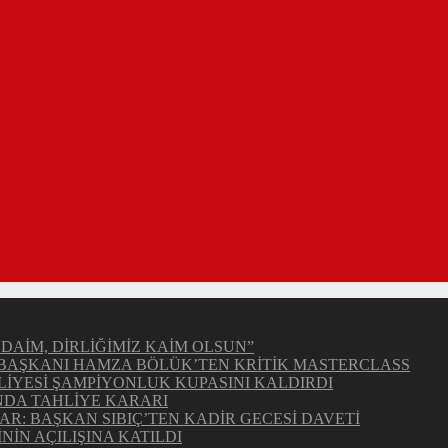
DAİM, DİRLİĞİMİZ KAİM OLSUN”
TB BAŞKANI HAMZA BÖLÜK’TEN KRİTİK MASTERCLASS
İYESİ ŞAMPİYONLUK KUPASINI KALDIRDI
NDA TAHLİYE KARARI
: BAŞKAN SIBIÇ’TEN KADİR GECESİ DAVETİ
İN AÇILIŞINA KATILDI