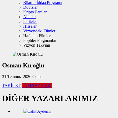
Bilardo İddaa Programı
Dövizler
Kripto Paralar
Altınlar
Pariteler
Hisseler
Vizyondaki Filmler
Haftanın Filmleri
Popüler Fragmanlar
Vizyon Takvimi
Osman Kıroğlu
31 Temmuz 2026 Cuma
TAKİP ET
TÜM YAZILARI
DİĞER YAZARLARIMIZ