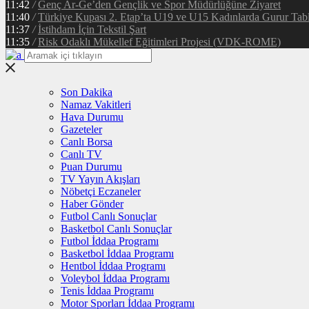
11:42
/
Genç Ar-Ge’den Gençlik ve Spor Müdürlüğüne Ziyaret
11:40
/
Türkiye Kupası 2. Etap’ta U19 ve U15 Kadınlarda Gurur Tab
11:37
/
İstihdam İçin Tekstil Şart
11:35
/
Risk Odaklı Mükellef Eğitimleri Projesi (VDK-ROME)
Son Dakika
Namaz Vakitleri
Hava Durumu
Gazeteler
Canlı Borsa
Canlı TV
Puan Durumu
TV Yayın Akışları
Nöbetçi Eczaneler
Haber Gönder
Futbol Canlı Sonuçlar
Basketbol Canlı Sonuçlar
Futbol İddaa Programı
Basketbol İddaa Programı
Hentbol İddaa Programı
Voleybol İddaa Programı
Tenis İddaa Programı
Motor Sporları İddaa Programı