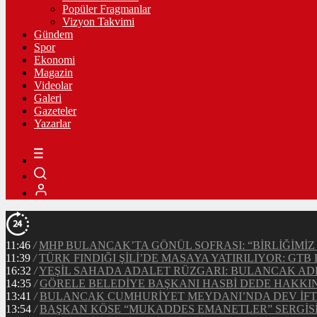
Popüler Fragmanlar
Vizyon Takvimi
Gündem
Spor
Ekonomi
Magazin
Videolar
Galeri
Gazeteler
Yazarlar
11:46
/
MHP BULANCAK’TA GÖNÜL SOFRASI: “BİRLİĞİMİZ 
11:39
/
TÜRK FINDIĞI ŞİLİ’DE MASAYA YATIRILIYOR: G
16:32
/
YEŞİL SAHADA ADALET RÜZGARI: BULANCAK ADL
14:35
/
GÖRELE BELEDİYE BAŞKANI HASBİ DEDE HAKKI
13:41
/
BULANCAK CUMHURİYET MEYDANI’NDA DEV İFTAR
13:54
/
BAŞKAN KÖSE “MUKADDES EMANETLER” SERGİSİN