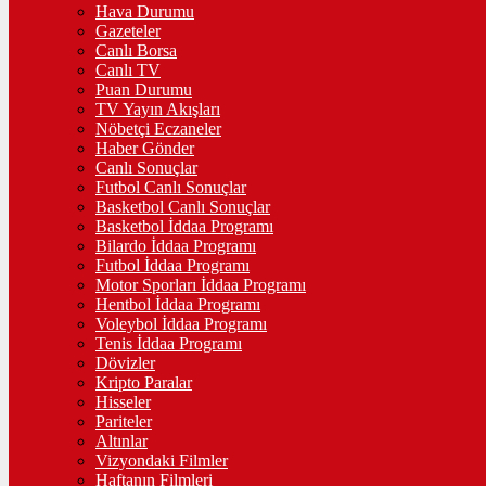
Hava Durumu
Gazeteler
Canlı Borsa
Canlı TV
Puan Durumu
TV Yayın Akışları
Nöbetçi Eczaneler
Haber Gönder
Canlı Sonuçlar
Futbol Canlı Sonuçlar
Basketbol Canlı Sonuçlar
Basketbol İddaa Programı
Bilardo İddaa Programı
Futbol İddaa Programı
Motor Sporları İddaa Programı
Hentbol İddaa Programı
Voleybol İddaa Programı
Tenis İddaa Programı
Dövizler
Kripto Paralar
Hisseler
Pariteler
Altınlar
Vizyondaki Filmler
Haftanın Filmleri