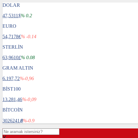
DOLAR
47,5311
$
% 0.2
EURO
54,7178
€
% -0.14
STERLİN
63,9610
£
% 0.08
GRAM ALTIN
6.197,72
%-0,96
BİST100
13.281,46
%-0,09
BİTCOİN
3026241
฿
%-0.9