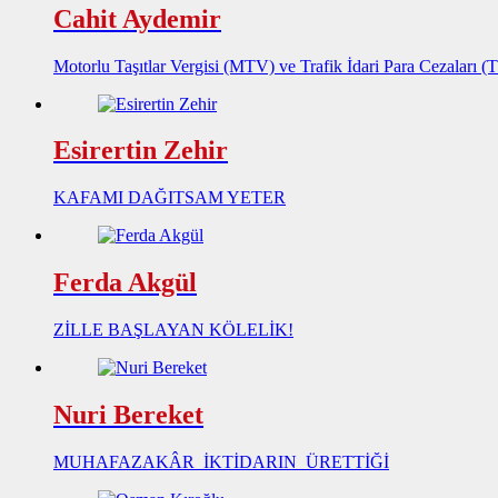
Cahit Aydemir
Motorlu Taşıtlar Vergisi (MTV) ve Trafik İdari Para Cezaları (
Esirertin Zehir
KAFAMI DAĞITSAM YETER
Ferda Akgül
ZİLLE BAŞLAYAN KÖLELİK!
Nuri Bereket
MUHAFAZAKÂR İKTİDARIN ÜRETTİĞİ