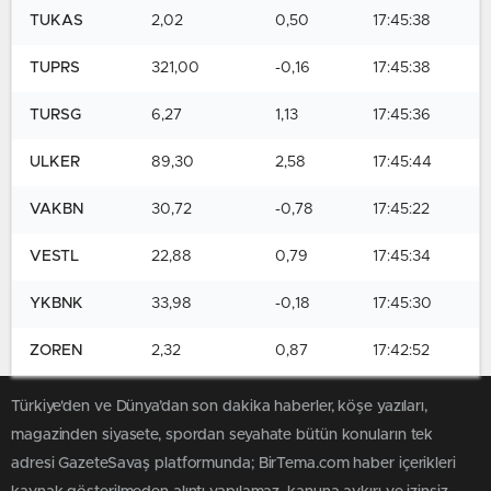
TUKAS
2,02
0,50
17:45:38
TUPRS
321,00
-0,16
17:45:38
TURSG
6,27
1,13
17:45:36
ULKER
89,30
2,58
17:45:44
VAKBN
30,72
-0,78
17:45:22
VESTL
22,88
0,79
17:45:34
YKBNK
33,98
-0,18
17:45:30
ZOREN
2,32
0,87
17:42:52
Türkiye'den ve Dünya’dan son dakika haberler, köşe yazıları,
magazinden siyasete, spordan seyahate bütün konuların tek
adresi GazeteSavaş platformunda; BirTema.com haber içerikleri