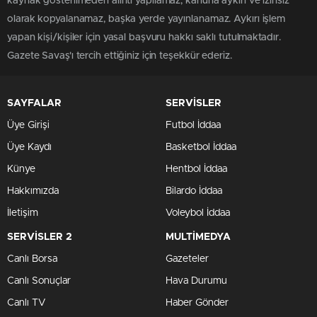
kaynak gösterilmeden alıntı yapılamaz, kanuna aykırı ve izinsiz
olarak kopyalanamaz, başka yerde yayınlanamaz. Aykırı işlem
yapan kişi/kişiler için yasal başvuru hakkı saklı tutulmaktadır.
Gazete Savaş'ı tercih ettiğiniz için teşekkür ederiz.
SAYFALAR
SERVİSLER
Üye Girişi
Futbol İddaa
Üye Kaydı
Basketbol İddaa
Künye
Hentbol İddaa
Hakkımızda
Bilardo İddaa
İletişim
Voleybol İddaa
SERVİSLER 2
MULTİMEDYA
Canlı Borsa
Gazeteler
Canlı Sonuçlar
Hava Durumu
Canlı TV
Haber Gönder