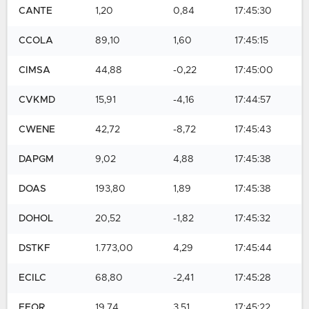
CANTE
1,20
0,84
17:45:30
CCOLA
89,10
1,60
17:45:15
CIMSA
44,88
-0,22
17:45:00
CVKMD
15,91
-4,16
17:44:57
CWENE
42,72
-8,72
17:45:43
DAPGM
9,02
4,88
17:45:38
DOAS
193,80
1,89
17:45:38
DOHOL
20,52
-1,82
17:45:32
DSTKF
1.773,00
4,29
17:45:44
ECILC
68,80
-2,41
17:45:28
EFOR
19,74
3,51
17:45:22