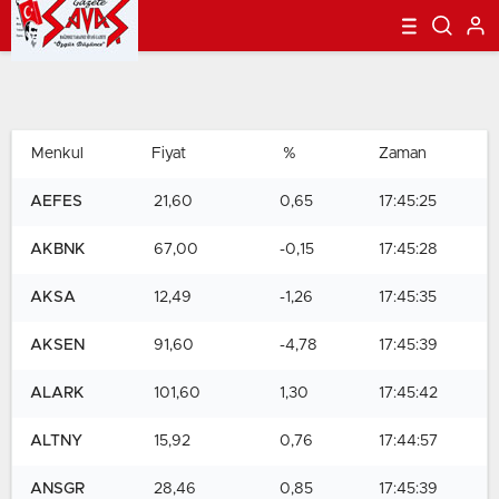
Menkul
Fiyat
%
Zaman
AEFES
21,60
0,65
17:45:25
AKBNK
67,00
-0,15
17:45:28
AKSA
12,49
-1,26
17:45:35
AKSEN
91,60
-4,78
17:45:39
ALARK
101,60
1,30
17:45:42
ALTNY
15,92
0,76
17:44:57
ANSGR
28,46
0,85
17:45:39