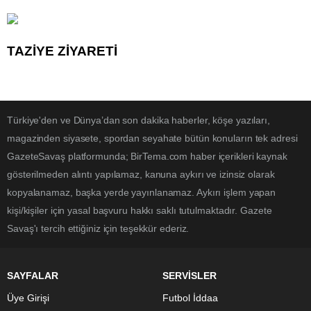
TAZİYE ZİYARETİ
Türkiye'den ve Dünya’dan son dakika haberler, köşe yazıları,
magazinden siyasete, spordan seyahate bütün konuların tek adresi
GazeteSavaş platformunda; BirTema.com haber içerikleri kaynak
gösterilmeden alıntı yapılamaz, kanuna aykırı ve izinsiz olarak
kopyalanamaz, başka yerde yayınlanamaz. Aykırı işlem yapan
kişi/kişiler için yasal başvuru hakkı saklı tutulmaktadır. Gazete
Savaş'ı tercih ettiğiniz için teşekkür ederiz.
SAYFALAR
SERVİSLER
Üye Girişi
Futbol İddaa