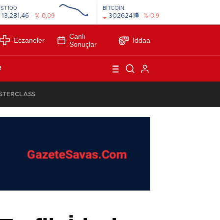
İST100
BİTCOİN
฿
13.281,46
%-0,09
3026241
%-0.9
Canlı
Eczaneler
İddaa
Sonuçlar
R
ASTERCLASS
1