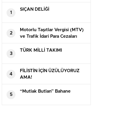
SIÇAN DELİĞİ
1
Motorlu Taşıtlar Vergisi (MTV)
2
ve Trafik İdari Para Cezaları
(TPC)
TÜRK MİLLİ TAKIMI
3
FİLİSTİN İÇİN ÜZÜLÜYORUZ
4
AMA!
“Mutlak Butlan” Bahane
5