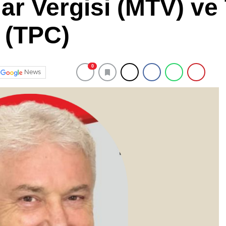
ar Vergisi (MTV) ve 
 (TPC)
0
News