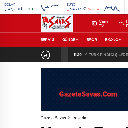
DOLAR
EURO
$
€
47,5311
% 0.2
54,7178
% -0.14
Canlı
TV
SERVIS
GÜNDEM
SPOR
EKONOMI
11:39
/
TÜRK FINDIĞI ŞİLİ’
Gazete Savaş
Yazarlar