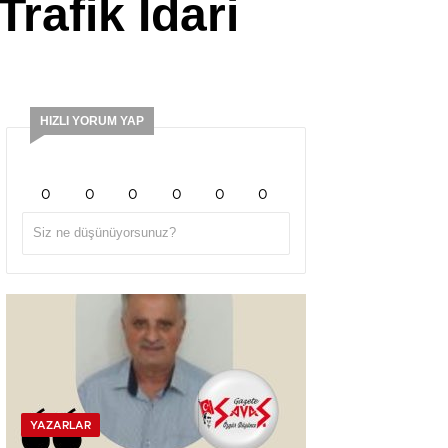
Trafik İdari
HIZLI YORUM YAP
0
0
0
0
0
0
YAZARLAR