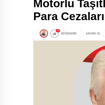
Motorlu Taşıtl
Para Cezaları
0
BEĞENDİM
ABONE OL