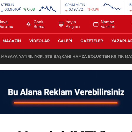
STERLİN
GRAM ALTIN
B
£
63,9610
% 0.08
6.197,72
%-0,96
Hava
Canlı
Yayın
Namaz
Durumu
Borsa
Akışları
Vakitleri
MAGAZIN
VIDEOLAR
GALERI
GAZETELER
YAZARLA
DE MASAYA YATIRILIYOR: GTB BAŞKANI HAMZA BÖLÜK’TEN KRİTİK M