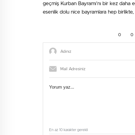
geçmiş Kurban Bayramı’nı bir kez daha en 
esenlik dolu nice bayramlara hep birlikt
0
0
En az 10 karakter gerekli