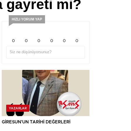
 gayreti mi?
HIZLI YORUM YAP
0
0
0
0
0
0
YAZARLAR
GİRESUN’UN TARİHİ DEĞERLERİ