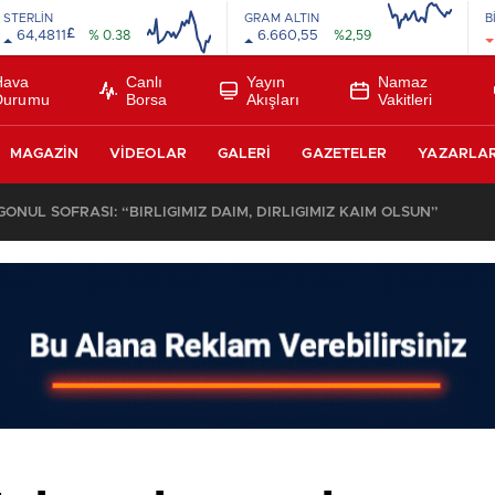
STERLİN
GRAM ALTIN
B
£
64,4811
% 0.38
6.660,55
%2,59
Hava
Canlı
Yayın
Namaz
Durumu
Borsa
Akışları
Vakitleri
MAGAZIN
VIDEOLAR
GALERI
GAZETELER
YAZARLA
DE MASAYA YATIRILIYOR: GTB BAŞKANI HAMZA BÖLÜK’TEN KRİTİK M