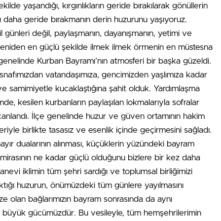
ilde yaşandığı, kırgınlıkların geride bırakılarak gönüllerin
’nı daha geride bırakmanın derin huzurunu yaşıyoruz.
l günleri değil, paylaşmanın, dayanışmanın, yetimi ve
 yeniden en güçlü şekilde ilmek ilmek örmenin en müstesna
 genelinde Kurban Bayramı’nın atmosferi bir başka güzeldi.
esnafımızdan vatandaşımıza, gencimizden yaşlımıza kadar
ve samimiyetle kucaklaştığına şahit olduk. Yardımlaşma
e, kesilen kurbanların paylaşılan lokmalarıyla sofralar
 canlandı. İlçe genelinde huzur ve güven ortamının hakim
riyle birlikte tasasız ve esenlik içinde geçirmesini sağladı.
 hayır dualarının alınması, küçüklerin yüzündeki bayram
 mirasının ne kadar güçlü olduğunu bizlere bir kez daha
nevi iklimin tüm şehri sardığı ve toplumsal birliğimizi
aktığı huzurun, önümüzdeki tüm günlere yayılmasını
mize olan bağlarımızın bayram sonrasında da aynı
n büyük gücümüzdür. Bu vesileyle, tüm hemşehrilerimin