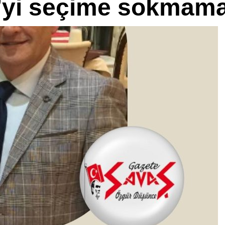
p’yi seçime sokmama