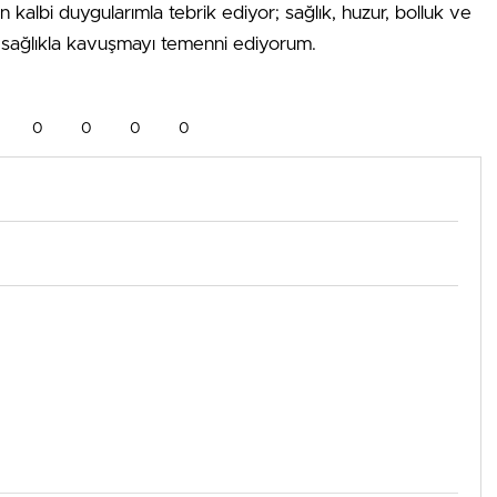
kalbi duygularımla tebrik ediyor; sağlık, huzur, bolluk ve
e, sağlıkla kavuşmayı temenni ediyorum.
0
0
0
0