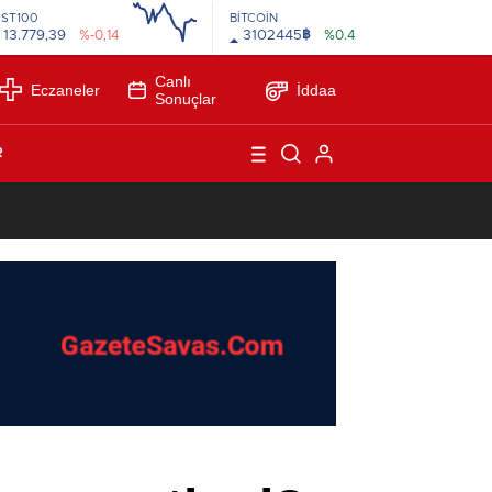
İST100
BİTCOİN
฿
13.779,39
%-0,14
3102445
%0.4
Canlı
Eczaneler
İddaa
Sonuçlar
R
ASTERCLASS
1