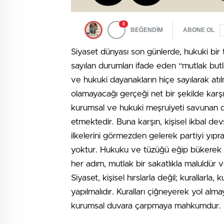
0
BEĞENDİM
ABONE OL
Siyaset dünyası son günlerde, hukuki bi
sayılan durumları ifade eden “mutlak butla
ve hukuki dayanakların hiçe sayılarak atılm
olamayacağı gerçeği net bir şekilde karş
kurumsal ve hukuki meşruiyeti savunan du
etmektedir. Buna karşın, kişisel ikbal dev
ilkelerini görmezden gelerek partiyi yıprat
yoktur. Hukuku ve tüzüğü eğip bükerek k
her adım, mutlak bir sakatlıkla maluldür
Siyaset, kişisel hırslarla değil; kurallarl
yapılmalıdır. Kuralları çiğneyerek yol alma
kurumsal duvara çarpmaya mahkumdur.