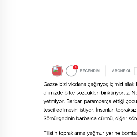
0
BEĞENDİM
ABONE OL
Gazze bizi vicdana çağırıyor, içimizi allak
dilimizde öfke sözcükleri biriktiriyoruz.
yetmiyor. Barbar, paramparça ettiği çocu
tescil edilmesini istiyor. İnsanları topraksı
Sömürgecinin barbarca cürmü, diğer sömür
Filistin topraklarına yağmur yerine bomba