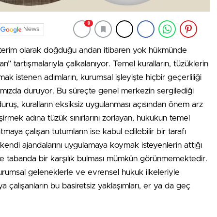
0
News
r terim olarak doğduğu andan itibaren yok hükmünde
n” tartışmalarıyla çalkalanıyor. Temel kuralların, tüzüklerin
ak istenen adımların, kurumsal işleyişte hiçbir geçerliliği
ımızda duruyor. Bu süreçte genel merkezin sergilediği
ruş, kuralların eksiksiz uygulanması açısından önem arz
şirmek adına tüzük sınırlarını zorlayan, hukukun temel
maya çalışan tutumların ise kabul edilebilir bir tarafı
endi ajandalarını uygulamaya koymak isteyenlerin attığı
 ve tabanda bir karşılık bulması mümkün görünmemektedir.
a, kurumsal geleneklerle ve evrensel hukuk ilkeleriyle
ya çalışanların bu basiretsiz yaklaşımları, er ya da geç