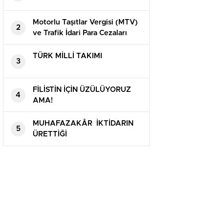
Motorlu Taşıtlar Vergisi (MTV)
2
ve Trafik İdari Para Cezaları
(TPC)
TÜRK MİLLİ TAKIMI
3
FİLİSTİN İÇİN ÜZÜLÜYORUZ
4
AMA!
MUHAFAZAKÂR İKTİDARIN
5
ÜRETTİĞİ