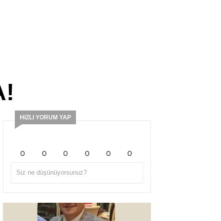
A!
HIZLI YORUM YAP
0
0
0
0
0
0