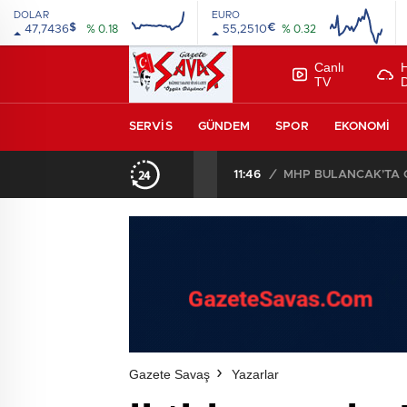
DOLAR
EURO
$
€
47,7436
% 0.18
55,2510
% 0.32
Canlı
TV
SERVIS
GÜNDEM
SPOR
EKONOMI
11:39
/
TÜRK FINDIĞI ŞİLİ’
Gazete Savaş
Yazarlar