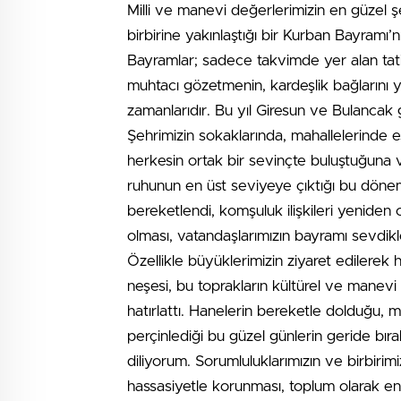
Milli ve manevi değerlerimizin en güzel şek
birbirine yakınlaştığı bir Kurban Bayramı
Bayramlar; sadece takvimde yer alan tati
muhtacı gözetmenin, kardeşlik bağlarını
zamanlarıdır. Bu yıl Giresun ve Bulancak
Şehrimizin sokaklarında, mahallelerinde 
herkesin ortak bir sevinçte buluştuğuna 
ruhunun en üst seviyeye çıktığı bu dönemd
bereketlendi, komşuluk ilişkileri yeniden
olması, vatandaşlarımızın bayramı sevdikle
Özellikle büyüklerimizin ziyaret edilerek
neşesi, bu toprakların kültürel ve manevi
hatırlattı. Hanelerin bereketle dolduğu, ma
perçinlediği bu güzel günlerin geride bır
diliyorum. Sorumluluklarımızın ve birbiri
hassasiyetle korunması, toplum olarak e