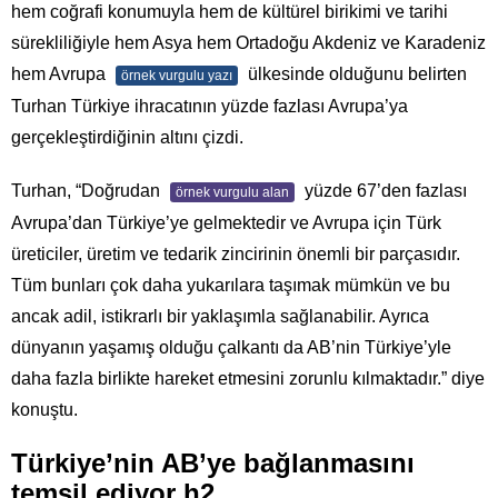
hem coğrafi konumuyla hem de kültürel birikimi ve tarihi
sürekliliğiyle hem Asya hem Ortadoğu Akdeniz ve Karadeniz
hem Avrupa
ülkesinde olduğunu belirten
örnek vurgulu yazı
Turhan Türkiye ihracatının yüzde fazlası Avrupa’ya
gerçekleştirdiğinin altını çizdi.
Turhan, “Doğrudan
yüzde 67’den fazlası
örnek vurgulu alan
Avrupa’dan Türkiye’ye gelmektedir ve Avrupa için Türk
üreticiler, üretim ve tedarik zincirinin önemli bir parçasıdır.
Tüm bunları çok daha yukarılara taşımak mümkün ve bu
ancak adil, istikrarlı bir yaklaşımla sağlanabilir. Ayrıca
dünyanın yaşamış olduğu çalkantı da AB’nin Türkiye’yle
daha fazla birlikte hareket etmesini zorunlu kılmaktadır.” diye
konuştu.
Türkiye’nin AB’ye bağlanmasını
temsil ediyor h2