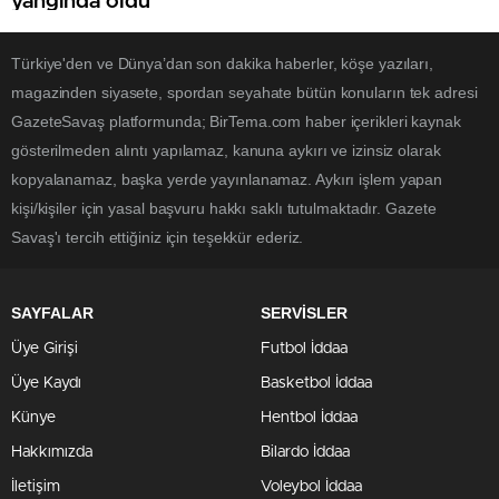
yangında öldü
Türkiye'den ve Dünya’dan son dakika haberler, köşe yazıları,
magazinden siyasete, spordan seyahate bütün konuların tek adresi
GazeteSavaş platformunda; BirTema.com haber içerikleri kaynak
gösterilmeden alıntı yapılamaz, kanuna aykırı ve izinsiz olarak
kopyalanamaz, başka yerde yayınlanamaz. Aykırı işlem yapan
kişi/kişiler için yasal başvuru hakkı saklı tutulmaktadır. Gazete
Savaş'ı tercih ettiğiniz için teşekkür ederiz.
SAYFALAR
SERVİSLER
Üye Girişi
Futbol İddaa
Üye Kaydı
Basketbol İddaa
Künye
Hentbol İddaa
Hakkımızda
Bilardo İddaa
İletişim
Voleybol İddaa