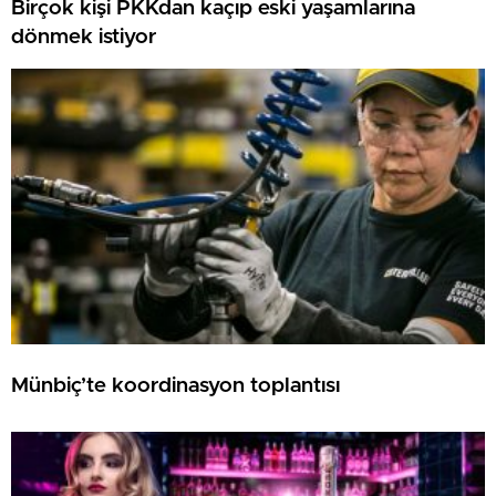
Birçok kişi PKKdan kaçıp eski yaşamlarına
dönmek istiyor
Münbiç’te koordinasyon toplantısı