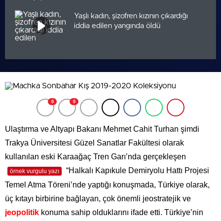
Yaşlı kadın, şizofren kızının çıkardığı
iddia edilen yangında öldü
0
0
Ulaştırma ve Altyapı Bakanı Mehmet Cahit Turhan şimdi
Trakya Üniversitesi Güzel Sanatlar Fakültesi olarak
kullanılan eski Karaağaç Tren Garı’nda gerçekleşen
“Halkalı Kapıkule Demiryolu Hattı Projesi
örnek vurgulu yazı
Temel Atma Töreni’nde yaptığı konuşmada, Türkiye olarak,
üç kıtayı birbirine bağlayan, çok önemli jeostratejik ve
jeopolitik
konuma sahip olduklarını ifade etti. Türkiye’nin