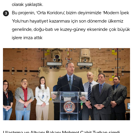
olarak yaklaştık.
Bu projenin, ‘Orta Koridoru’, bizim deyimimizle ‘Modern İpek
Yolu’nun hayatiyet kazanması için son dönemde ülkemiz
genelinde, doğu-batı ve kuzey-güney ekseninde çok büyük
işlere imza attık
Ulaştırma ve Altyapı Bakanı Mehmet Cahit Turhan şimdi