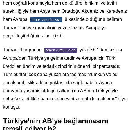
hem coğrafi konumuyla hem de kültürel birikimi ve tarihi
sürekliliğiyle hem Asya hem Ortadoğu Akdeniz ve Karadeniz
hem Avrupa
ülkesinde olduğunu belirten
örnek vurgulu yazı
Turhan Türkiye ihracatının yüzde fazlası Avrupa’ya
gerçekleştirdiğinin altını çizdi.
Turhan, “Doğrudan
yüzde 67’den fazlası
örnek vurgulu alan
Avrupa’dan Türkiye’ye gelmektedir ve Avrupa için Türk
üreticiler, üretim ve tedarik zincirinin önemli bir parçasıdır.
Tüm bunları çok daha yukarılara taşımak mümkün ve bu
ancak adil, istikrarlı bir yaklaşımla sağlanabilir. Ayrıca
dünyanın yaşamış olduğu çalkantı da AB’nin Türkiye’yle
daha fazla birlikte hareket etmesini zorunlu kılmaktadır.” diye
konuştu.
Türkiye’nin AB’ye bağlanmasını
temsil ediyor h2