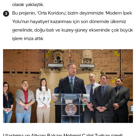
olarak yaklaştık.
Bu projenin, ‘Orta Koridoru’, bizim deyimimizle ‘Modern İpek
Yolu’nun hayatiyet kazanması için son dönemde ülkemiz
genelinde, doğu-batı ve kuzey-güney ekseninde çok büyük
işlere imza attık
Ulaştırma ve Altyapı Bakanı Mehmet Cahit Turhan şimdi