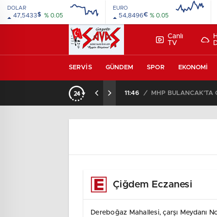
DOLAR
EURO
$
€
47,5433
% 0.05
54,8496
% 0.05
Canlı
TV
SERVIS
GÜNDEM
SPOR
EKONOMI
11:46
/
MHP BULANCAK’TA GÖ
Çiğdem Eczanesi
Dereboğaz Mahallesi, çarşı Meydanı No