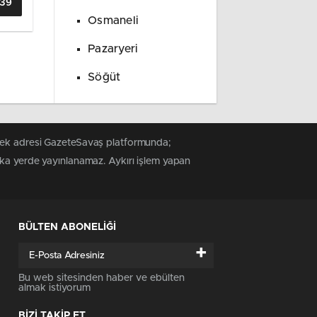
139
Osmaneli
Pazaryeri
Söğüt
 tek adresi GazeteSavaş platformunda;
şka yerde yayınlanamaz. Aykırı işlem yapan
BÜLTEN ABONELİĞİ
+
Bu web sitesinden haber ve ebülten
almak istiyorum
BİZİ TAKİP ET