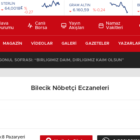
STERLİN
GRAM ALTIN
B
£
64,0018
%
6.160,59
%-0,24
-0.27
Hava
Canlı
Yayın
Namaz
Durumu
Borsa
Akışları
Vakitleri
MAGAZIN
VIDEOLAR
GALERI
GAZETELER
YAZARLA
NÜL SOFRASI: “BİRLİĞİMİZ DAİM, DİRLİĞİMİZ KAİM OLSUN”
Bilecik Nöbetçi Eczaneleri
:8 Pazaryeri