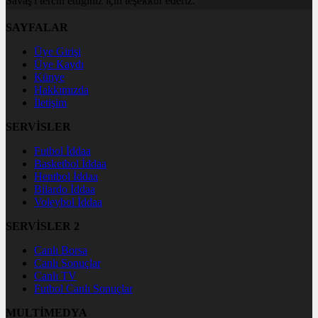
Savaş'ı tercih ettiğiniz için teşekkür ederiz.
SAYFALAR
Üye Girişi
Üye Kaydı
Künye
Hakkımızda
İletişim
SERVİSLER
Futbol İddaa
Basketbol İddaa
Hentbol İddaa
Bilardo İddaa
Voleybol İddaa
SERVİSLER 2
Canlı Borsa
Canlı Sonuçlar
Canlı TV
Futbol Canlı Sonuçlar
MULTİMEDYA