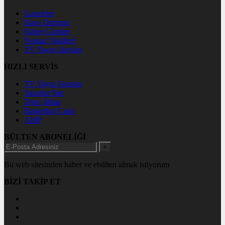
Gazeteler
Hava Durumu
Haber Gönder
Namaz Vakitleri
TV Yayın Akışları
HIZLI SERVİS
TV Yayın Akışları
Yazarlar Site
Tenis İddaa
Basketbol Canlı
AMP
BÜLTEN ABONELİĞİ
+
Bu web sitesinden haber ve ebülten almak istiyorum
BİZİ TAKİP ET