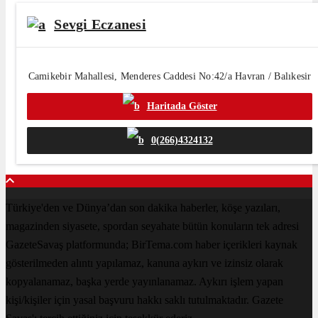
Sevgi Eczanesi
Camikebir Mahallesi, Menderes Caddesi No:42/a Havran / Balıkesir
Haritada Göster
0(266)4324132
Türkiye'den ve Dünya’dan son dakika haberler, köşe yazıları,
magazinden siyasete, spordan seyahate bütün konuların tek adresi
GazeteSavaş platformunda; BirTema.com haber içerikleri kaynak
gösterilmeden alıntı yapılamaz, kanuna aykırı ve izinsiz olarak
kopyalanamaz, başka yerde yayınlanamaz. Aykırı işlem yapan
kişi/kişiler için yasal başvuru hakkı saklı tutulmaktadır. Gazete