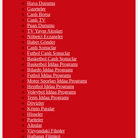
Hava Durumu
Gazeteler
Canlı Borsa
Canlı TV
Puan Durumu
TV Yayın Akışları
Nöbetçi Eczaneler
Haber Gönder
Canlı Sonuçlar
Futbol Canlı Sonuçlar
Basketbol Canlı Sonuçlar
Basketbol İddaa Programı
Bilardo İddaa Programı
Futbol İddaa Programı
Motor Sporları İddaa Programı
Hentbol İddaa Programı
Voleybol İddaa Programı
Tenis İddaa Programı
Dövizler
Kripto Paralar
Hisseler
Pariteler
Altınlar
Vizyondaki Filmler
Haftanın Filmleri