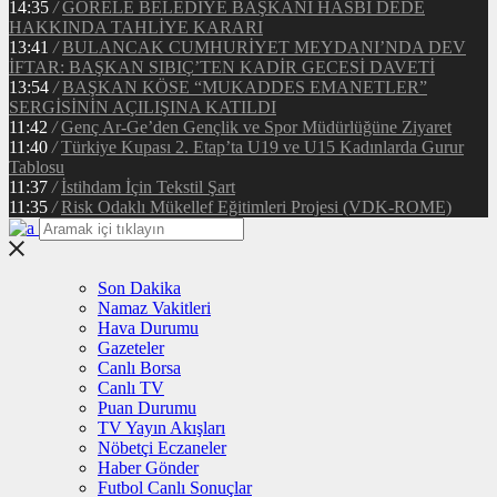
14:35
/
GÖRELE BELEDİYE BAŞKANI HASBİ DEDE
HAKKINDA TAHLİYE KARARI
13:41
/
BULANCAK CUMHURİYET MEYDANI’NDA DEV
İFTAR: BAŞKAN SIBIÇ’TEN KADİR GECESİ DAVETİ
13:54
/
BAŞKAN KÖSE “MUKADDES EMANETLER”
SERGİSİNİN AÇILIŞINA KATILDI
11:42
/
Genç Ar-Ge’den Gençlik ve Spor Müdürlüğüne Ziyaret
11:40
/
Türkiye Kupası 2. Etap’ta U19 ve U15 Kadınlarda Gurur
Tablosu
11:37
/
İstihdam İçin Tekstil Şart
11:35
/
Risk Odaklı Mükellef Eğitimleri Projesi (VDK-ROME)
Son Dakika
Namaz Vakitleri
Hava Durumu
Gazeteler
Canlı Borsa
Canlı TV
Puan Durumu
TV Yayın Akışları
Nöbetçi Eczaneler
Haber Gönder
Futbol Canlı Sonuçlar