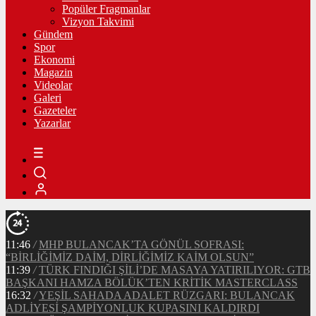
Popüler Fragmanlar
Vizyon Takvimi
Gündem
Spor
Ekonomi
Magazin
Videolar
Galeri
Gazeteler
Yazarlar
11:46
/
MHP BULANCAK’TA GÖNÜL SOFRASI:
“BİRLİĞİMİZ DAİM, DİRLİĞİMİZ KAİM OLSUN”
11:39
/
TÜRK FINDIĞI ŞİLİ’DE MASAYA YATIRILIYOR: GTB
BAŞKANI HAMZA BÖLÜK’TEN KRİTİK MASTERCLASS
16:32
/
YEŞİL SAHADA ADALET RÜZGARI: BULANCAK
ADLİYESİ ŞAMPİYONLUK KUPASINI KALDIRDI