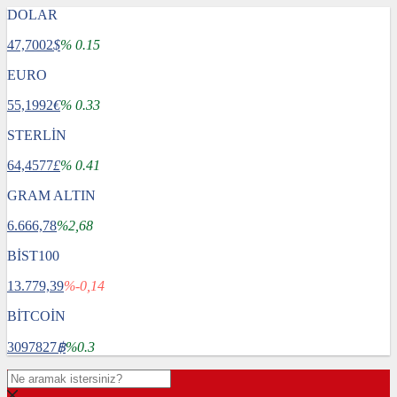
DOLAR
47,7002
$
% 0.15
EURO
55,1992
€
% 0.33
STERLİN
64,4577
£
% 0.41
GRAM ALTIN
6.666,78
%2,68
BİST100
13.779,39
%-0,14
BİTCOİN
3097827
฿
%0.3