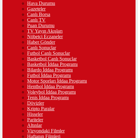
Hava Durumu
Gazeteler
Canlı Borsa
Canlı TV
Puan Durumu
TV Yayın Akışları
Nöbetçi Eczaneler
Haber Gönder
Canlı Sonuçlar
Futbol Canlı Sonuçlar
Basketbol Canlı Sonuçlar
Basketbol İddaa Programı
Bilardo İddaa Programı
Futbol İddaa Programı
Motor Sporları İddaa Programı
Hentbol İddaa Programı
Voleybol İddaa Programı
Tenis İddaa Programı
Dövizler
Kripto Paralar
Hisseler
Pariteler
Altınlar
Vizyondaki Filmler
Haftanın Filmleri