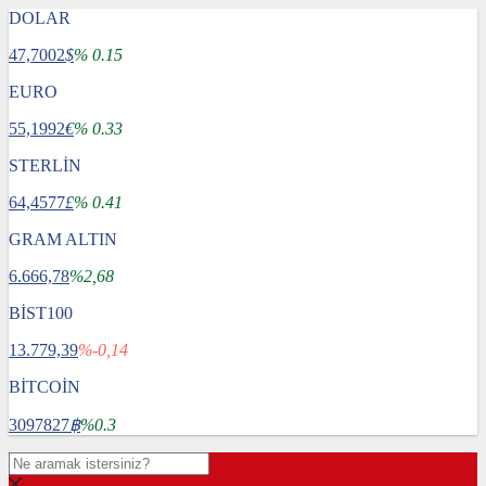
DOLAR
47,7002
$
% 0.15
EURO
55,1992
€
% 0.33
STERLİN
64,4577
£
% 0.41
GRAM ALTIN
6.666,78
%2,68
BİST100
13.779,39
%-0,14
BİTCOİN
3097827
฿
%0.3