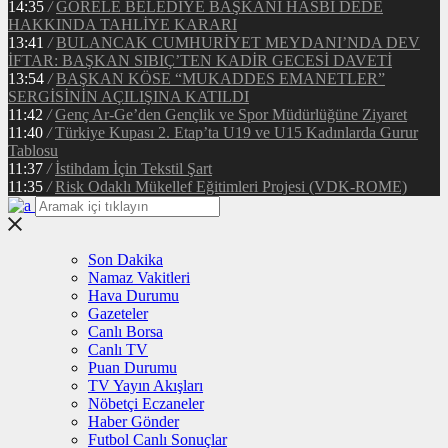
14:35
/
GÖRELE BELEDİYE BAŞKANI HASBİ DEDE
HAKKINDA TAHLİYE KARARI
13:41
/
BULANCAK CUMHURİYET MEYDANI’NDA DEV
İFTAR: BAŞKAN SIBIÇ’TEN KADİR GECESİ DAVETİ
13:54
/
BAŞKAN KÖSE “MUKADDES EMANETLER”
SERGİSİNİN AÇILIŞINA KATILDI
11:42
/
Genç Ar-Ge’den Gençlik ve Spor Müdürlüğüne Ziyaret
11:40
/
Türkiye Kupası 2. Etap’ta U19 ve U15 Kadınlarda Gurur
Tablosu
11:37
/
İstihdam İçin Tekstil Şart
11:35
/
Risk Odaklı Mükellef Eğitimleri Projesi (VDK-ROME)
Son Dakika
Namaz Vakitleri
Hava Durumu
Gazeteler
Canlı Borsa
Canlı TV
Puan Durumu
TV Yayın Akışları
Nöbetçi Eczaneler
Haber Gönder
Futbol Canlı Sonuçlar