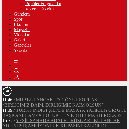
Popüler Fragmanlar
Vizyon Takvimi
Gündem
Spor
Ekonomi
Magazin
Videolar
Galeri
Gazeteler
Yazarlar
11:46
/
MHP BULANCAK’TA GÖNÜL SOFRASI:
“BİRLİĞİMİZ DAİM, DİRLİĞİMİZ KAİM OLSUN”
11:39
/
TÜRK FINDIĞI ŞİLİ’DE MASAYA YATIRILIYOR: GTB
BAŞKANI HAMZA BÖLÜK’TEN KRİTİK MASTERCLASS
16:32
/
YEŞİL SAHADA ADALET RÜZGARI: BULANCAK
ADLİYESİ ŞAMPİYONLUK KUPASINI KALDIRDI