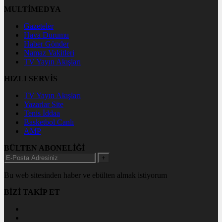
MULTİMEDYA
Gazeteler
Hava Durumu
Haber Gönder
Namaz Vakitleri
TV Yayın Akışları
HIZLI SERVİS
TV Yayın Akışları
Yazarlar Site
Tenis İddaa
Basketbol Canlı
AMP
BÜLTEN ABONELİĞİ
+
Bu web sitesinden haber ve ebülten almak istiyorum
BİZİ TAKİP ET