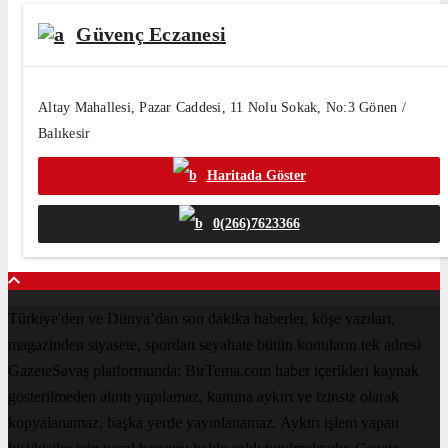
Güvenç Eczanesi
Altay Mahallesi, Pazar Caddesi, 11 Nolu Sokak, No:3 Gönen /
Balıkesir
Haritada Göster
0(266)7623366
Türkiye'den ve Dünya’dan son dakika haberler, köşe yazıları,
magazinden siyasete, spordan seyahate bütün konuların tek adresi
GazeteSavaş platformunda; BirTema.com haber içerikleri kaynak
gösterilmeden alıntı yapılamaz, kanuna aykırı ve izinsiz olarak
kopyalanamaz, başka yerde yayınlanamaz. Aykırı işlem yapan