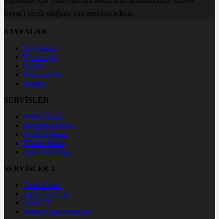
kişi/kişiler için yasal başvuru hakkı saklı tutulmaktadır. Gazete
Savaş'ı tercih ettiğiniz için teşekkür ederiz.
SAYFALAR
Üye Girişi
Üye Kaydı
Künye
Hakkımızda
İletişim
SERVİSLER
Futbol İddaa
Basketbol İddaa
Hentbol İddaa
Bilardo İddaa
Voleybol İddaa
SERVİSLER 2
Canlı Borsa
Canlı Sonuçlar
Canlı TV
Futbol Canlı Sonuçlar