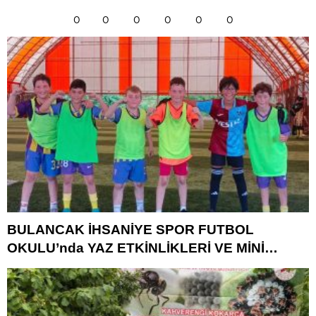
0
0
0
0
0
0
BULANCAK İHSANİYE SPOR FUTBOL
OKULU’nda YAZ ETKİNLİKLERİ VE MİNİ
TURNUVA HEYECANI