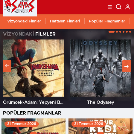
Vizyondaki Filmler
Haftanın Filmleri
Popüler Fragmanlar
VİZYONDAKİ
FİLMLER
Örümcek-Adam: Yepyeni Bir Gün
The Odyssey
POPÜLER FRAGMANLAR
31 Temmuz 2026
31 Temmuz 2026