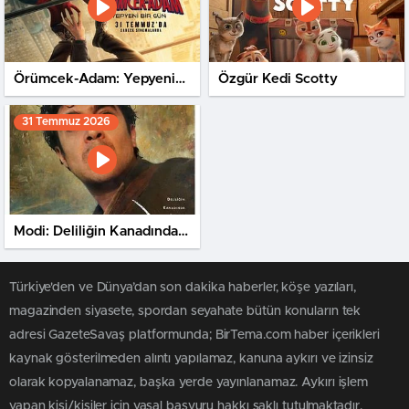
Örümcek-Adam: Yepyeni
Özgür Kedi Scotty
Bir Gün
31 Temmuz 2026
Modi: Deliliğin Kanadında
Üç Gün
Türkiye'den ve Dünya’dan son dakika haberler, köşe yazıları,
magazinden siyasete, spordan seyahate bütün konuların tek
adresi GazeteSavaş platformunda; BirTema.com haber içerikleri
kaynak gösterilmeden alıntı yapılamaz, kanuna aykırı ve izinsiz
olarak kopyalanamaz, başka yerde yayınlanamaz. Aykırı işlem
yapan kişi/kişiler için yasal başvuru hakkı saklı tutulmaktadır.