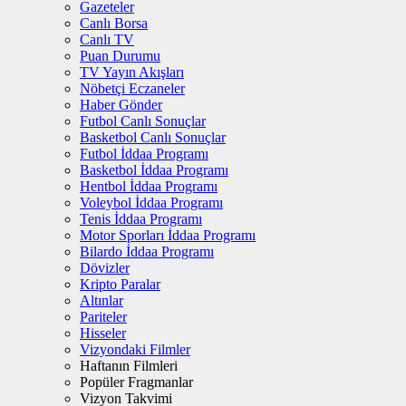
Gazeteler
Canlı Borsa
Canlı TV
Puan Durumu
TV Yayın Akışları
Nöbetçi Eczaneler
Haber Gönder
Futbol Canlı Sonuçlar
Basketbol Canlı Sonuçlar
Futbol İddaa Programı
Basketbol İddaa Programı
Hentbol İddaa Programı
Voleybol İddaa Programı
Tenis İddaa Programı
Motor Sporları İddaa Programı
Bilardo İddaa Programı
Dövizler
Kripto Paralar
Altınlar
Pariteler
Hisseler
Vizyondaki Filmler
Haftanın Filmleri
Popüler Fragmanlar
Vizyon Takvimi