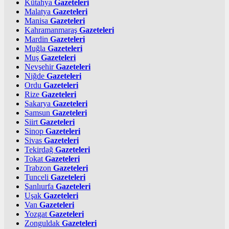
Kütahya
Gazeteleri
Malatya
Gazeteleri
Manisa
Gazeteleri
Kahramanmaraş
Gazeteleri
Mardin
Gazeteleri
Muğla
Gazeteleri
Muş
Gazeteleri
Nevşehir
Gazeteleri
Niğde
Gazeteleri
Ordu
Gazeteleri
Rize
Gazeteleri
Sakarya
Gazeteleri
Samsun
Gazeteleri
Siirt
Gazeteleri
Sinop
Gazeteleri
Sivas
Gazeteleri
Tekirdağ
Gazeteleri
Tokat
Gazeteleri
Trabzon
Gazeteleri
Tunceli
Gazeteleri
Şanlıurfa
Gazeteleri
Uşak
Gazeteleri
Van
Gazeteleri
Yozgat
Gazeteleri
Zonguldak
Gazeteleri