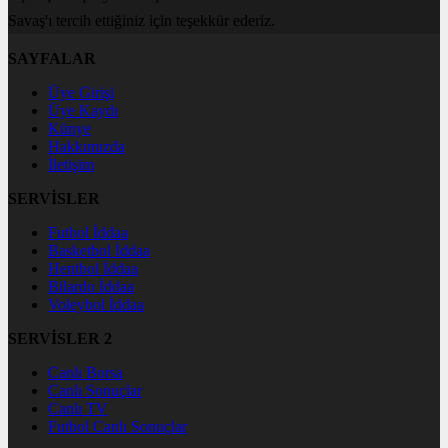
Savaş'ı tercih ettiğiniz için teşekkür ederiz.
SAYFALAR
Üye Girişi
Üye Kaydı
Künye
Hakkımızda
İletişim
SERVİSLER
Futbol İddaa
Basketbol İddaa
Hentbol İddaa
Bilardo İddaa
Voleybol İddaa
SERVİSLER 2
Canlı Borsa
Canlı Sonuçlar
Canlı TV
Futbol Canlı Sonuçlar