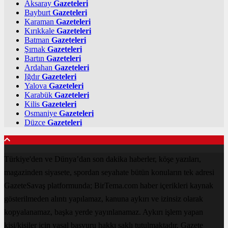
Aksaray
Gazeteleri
Bayburt
Gazeteleri
Karaman
Gazeteleri
Kırıkkale
Gazeteleri
Batman
Gazeteleri
Şırnak
Gazeteleri
Bartın
Gazeteleri
Ardahan
Gazeteleri
Iğdır
Gazeteleri
Yalova
Gazeteleri
Karabük
Gazeteleri
Kilis
Gazeteleri
Osmaniye
Gazeteleri
Düzce
Gazeteleri
Türkiye'den ve Dünya’dan son dakika haberler, köşe yazıları,
magazinden siyasete, spordan seyahate bütün konuların tek adresi
GazeteSavaş platformunda; BirTema.com haber içerikleri kaynak
gösterilmeden alıntı yapılamaz, kanuna aykırı ve izinsiz olarak
kopyalanamaz, başka yerde yayınlanamaz. Aykırı işlem yapan
kişi/kişiler için yasal başvuru hakkı saklı tutulmaktadır. Gazete