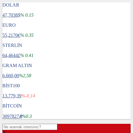
DOLAR
47,7038
$
% 0.15
EURO
55,2170
€
% 0.35
STERLİN
64,4644
£
% 0.41
GRAM ALTIN
6.660,00
%2,58
BİST100
13.779,39
%-0,14
BİTCOİN
3097827
฿
%0.3