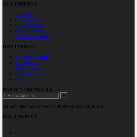
MULTİMEDYA
Gazeteler
Hava Durumu
Haber Gönder
Namaz Vakitleri
TV Yayın Akışları
HIZLI SERVİS
TV Yayın Akışları
Yazarlar Site
Tenis İddaa
Basketbol Canlı
AMP
BÜLTEN ABONELİĞİ
+
Bu web sitesinden haber ve ebülten almak istiyorum
BİZİ TAKİP ET