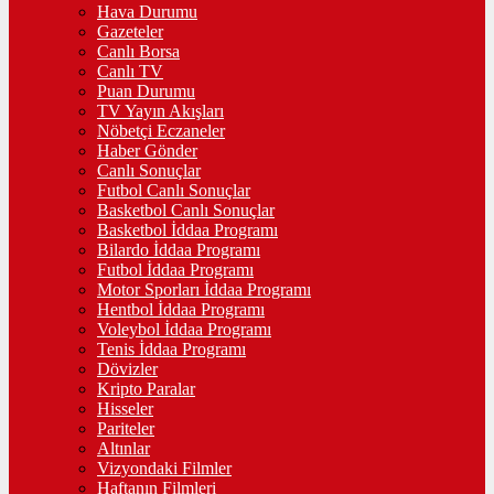
Hava Durumu
Gazeteler
Canlı Borsa
Canlı TV
Puan Durumu
TV Yayın Akışları
Nöbetçi Eczaneler
Haber Gönder
Canlı Sonuçlar
Futbol Canlı Sonuçlar
Basketbol Canlı Sonuçlar
Basketbol İddaa Programı
Bilardo İddaa Programı
Futbol İddaa Programı
Motor Sporları İddaa Programı
Hentbol İddaa Programı
Voleybol İddaa Programı
Tenis İddaa Programı
Dövizler
Kripto Paralar
Hisseler
Pariteler
Altınlar
Vizyondaki Filmler
Haftanın Filmleri