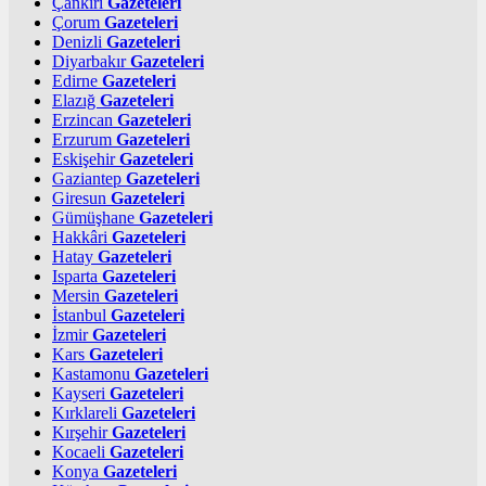
Çankırı
Gazeteleri
Çorum
Gazeteleri
Denizli
Gazeteleri
Diyarbakır
Gazeteleri
Edirne
Gazeteleri
Elazığ
Gazeteleri
Erzincan
Gazeteleri
Erzurum
Gazeteleri
Eskişehir
Gazeteleri
Gaziantep
Gazeteleri
Giresun
Gazeteleri
Gümüşhane
Gazeteleri
Hakkâri
Gazeteleri
Hatay
Gazeteleri
Isparta
Gazeteleri
Mersin
Gazeteleri
İstanbul
Gazeteleri
İzmir
Gazeteleri
Kars
Gazeteleri
Kastamonu
Gazeteleri
Kayseri
Gazeteleri
Kırklareli
Gazeteleri
Kırşehir
Gazeteleri
Kocaeli
Gazeteleri
Konya
Gazeteleri