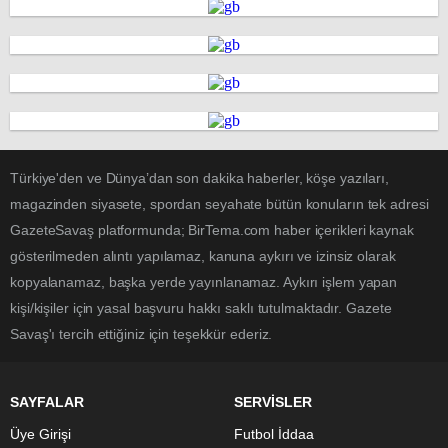
Türkiye'den ve Dünya’dan son dakika haberler, köşe yazıları,
magazinden siyasete, spordan seyahate bütün konuların tek adresi
GazeteSavaş platformunda; BirTema.com haber içerikleri kaynak
gösterilmeden alıntı yapılamaz, kanuna aykırı ve izinsiz olarak
kopyalanamaz, başka yerde yayınlanamaz. Aykırı işlem yapan
kişi/kişiler için yasal başvuru hakkı saklı tutulmaktadır. Gazete
Savaş'ı tercih ettiğiniz için teşekkür ederiz.
SAYFALAR
SERVİSLER
Üye Girişi
Futbol İddaa