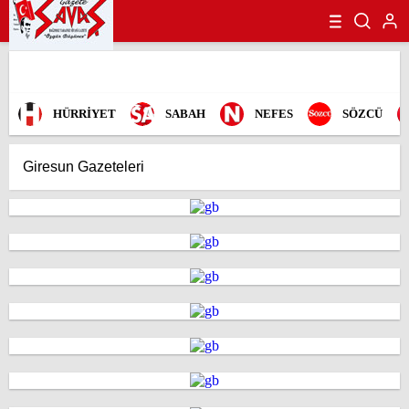
HÜRRİYET
SABAH
NEFES
SÖZCÜ