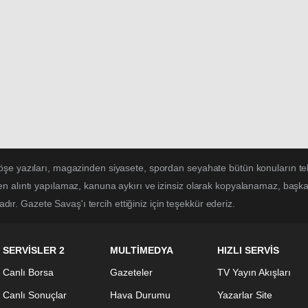
öşe yazıları, magazinden siyasete, spordan seyahate bütün konuların t
n alıntı yapılamaz, kanuna aykırı ve izinsiz olarak kopyalanamaz, başk
tadır. Gazete Savaş'ı tercih ettiğiniz için teşekkür ederiz.
SERVİSLER 2
MULTİMEDYA
HIZLI SERVİS
Canlı Borsa
Gazeteler
TV Yayın Akışları
Canlı Sonuçlar
Hava Durumu
Yazarlar Site