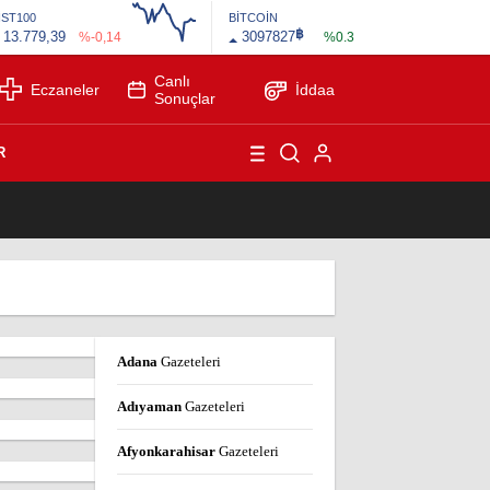
İST100
BİTCOİN
฿
13.779,39
3097827
%-0,14
%0.3
Canlı
Eczaneler
İddaa
Sonuçlar
R
1
Adana
Gazeteleri
Adıyaman
Gazeteleri
Afyonkarahisar
Gazeteleri