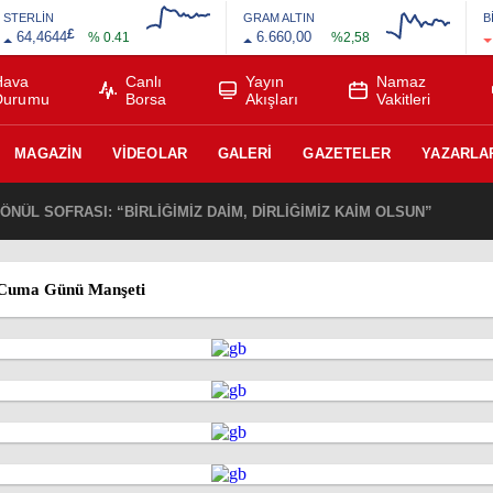
STERLİN
GRAM ALTIN
B
£
64,4644
6.660,00
% 0.41
%2,58
Hava
Canlı
Yayın
Namaz
Durumu
Borsa
Akışları
Vakitleri
MAGAZIN
VIDEOLAR
GALERI
GAZETELER
YAZARLA
NÜL SOFRASI: “BİRLİĞİMİZ DAİM, DİRLİĞİMİZ KAİM OLSUN”
 Cuma Günü Manşeti