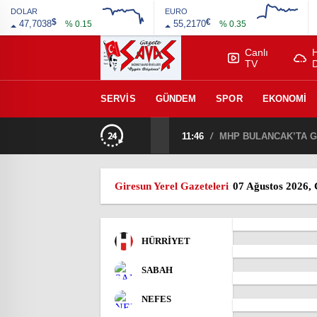
DOLAR
EURO
$
€
47,7038
55,2170
% 0.15
% 0.35
Canlı
TV
SERVIS
GÜNDEM
SPOR
EKONOMI
11:46
/
MHP BULANCAK’TA GÖ
Giresun Yerel Gazeteleri
07 Ağustos 2026,
HÜRRİYET
SABAH
NEFES