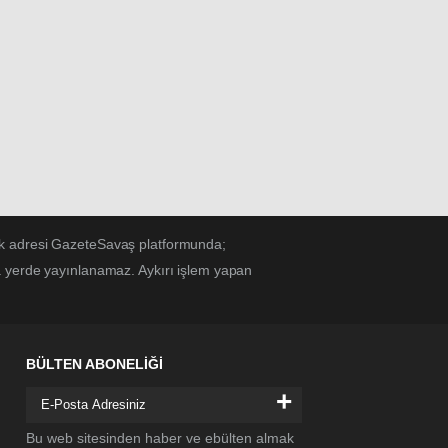
Eskişehir
Gazeteleri
Gaziantep
Gazeteleri
Giresun
Gazeteleri
Gümüşhane
Gazeteleri
Hakkâri
Gazeteleri
Hatay
Gazeteleri
ek adresi GazeteSavaş platformunda;
Isparta
Gazeteleri
a yerde yayınlanamaz. Aykırı işlem yapan
Mersin
Gazeteleri
İstanbul
Gazeteleri
BÜLTEN ABONELİĞİ
İzmir
Gazeteleri
+
Kars
Gazeteleri
Bu web sitesinden haber ve ebülten almak