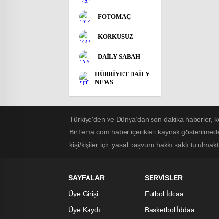
FOTOMAÇ
KORKUSUZ
DAİLY SABAH
HÜRRİYET DAİLY
NEWS
Türkiye'den ve Dünya’dan son dakika haberler, k
BirTema.com haber içerikleri kaynak gösterilmede
kişi/kişiler için yasal başvuru hakkı saklı tutulmak
SAYFALAR
SERVİSLER
Üye Girişi
Futbol İddaa
Üye Kaydı
Basketbol İddaa