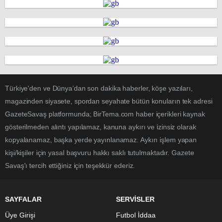
Türkiye'den ve Dünya’dan son dakika haberler, köşe yazıları,
magazinden siyasete, spordan seyahate bütün konuların tek adresi
GazeteSavaş platformunda; BirTema.com haber içerikleri kaynak
gösterilmeden alıntı yapılamaz, kanuna aykırı ve izinsiz olarak
kopyalanamaz, başka yerde yayınlanamaz. Aykırı işlem yapan
kişi/kişiler için yasal başvuru hakkı saklı tutulmaktadır. Gazete
Savaş'ı tercih ettiğiniz için teşekkür ederiz.
SAYFALAR
SERVİSLER
Üye Girişi
Futbol İddaa