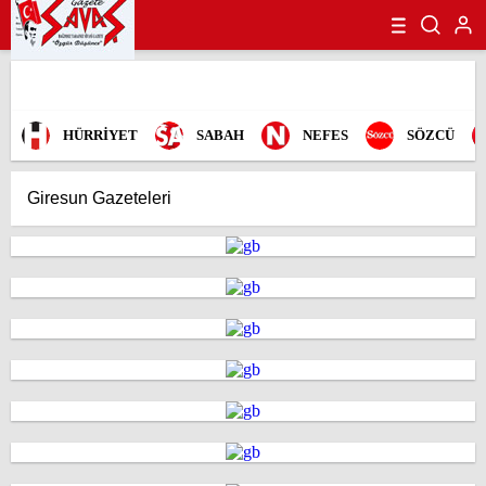
HÜRRİYET
SABAH
NEFES
SÖZCÜ