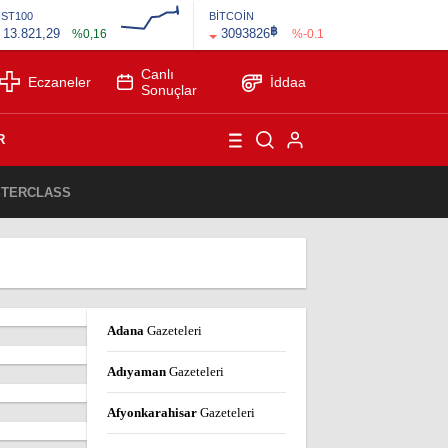
İST100
BİTCOİN
฿
13.821,29
3093826
%0,16
%-0.1
Canlı
Eczaneler
İddaa
Sonuçlar
R
ASTERCLASS
1
Adana
Gazeteleri
Adıyaman
Gazeteleri
Afyonkarahisar
Gazeteleri