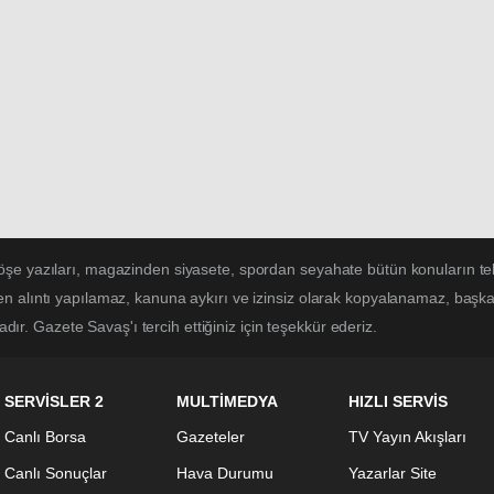
öşe yazıları, magazinden siyasete, spordan seyahate bütün konuların t
n alıntı yapılamaz, kanuna aykırı ve izinsiz olarak kopyalanamaz, başk
tadır. Gazete Savaş'ı tercih ettiğiniz için teşekkür ederiz.
SERVİSLER 2
MULTİMEDYA
HIZLI SERVİS
Canlı Borsa
Gazeteler
TV Yayın Akışları
Canlı Sonuçlar
Hava Durumu
Yazarlar Site