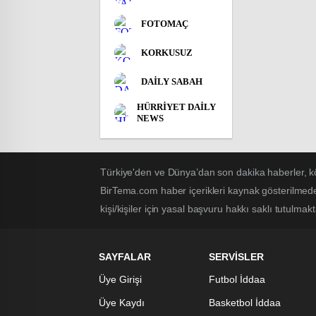
FOTOMAÇ
KORKUSUZ
DAİLY SABAH
HÜRRİYET DAİLY
NEWS
Türkiye'den ve Dünya’dan son dakika haberler, k
BirTema.com haber içerikleri kaynak gösterilmede
kişi/kişiler için yasal başvuru hakkı saklı tutulmak
SAYFALAR
SERVİSLER
Üye Girişi
Futbol İddaa
Üye Kaydı
Basketbol İddaa