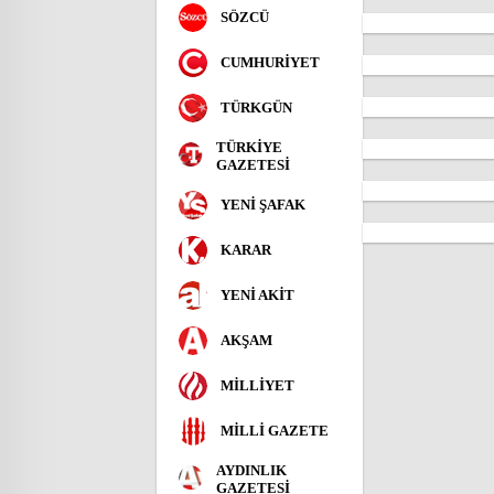
SÖZCÜ
CUMHURİYET
TÜRKGÜN
TÜRKİYE
GAZETESİ
YENİ ŞAFAK
KARAR
YENİ AKİT
AKŞAM
MİLLİYET
MİLLİ GAZETE
AYDINLIK
GAZETESİ