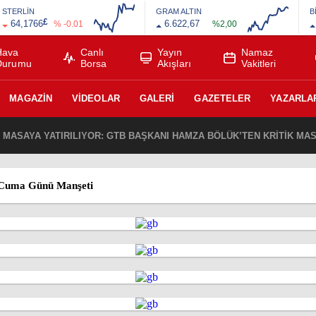
STERLİN
GRAM ALTIN
B
£
64,1766
6.622,67
% -0.01
%2,00
Hava
Canlı
Yayın
Namaz
Durumu
Borsa
Akışları
Vakitleri
MAGAZIN
VIDEOLAR
GALERI
GAZETELER
YAZARLA
DE MASAYA YATIRILIYOR: GTB BAŞKANI HAMZA BÖLÜK’TEN KRİTİK M
 Cuma Günü Manşeti