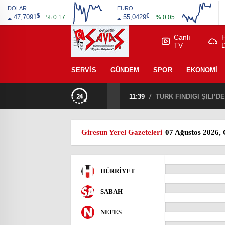
DOLAR
EURO
$
€
47,7091
55,0429
% 0.17
% 0.05
Canlı
TV
SERVIS
GÜNDEM
SPOR
EKONOMI
11:39
/
TÜRK FINDIĞI ŞİLİ’
Giresun Yerel Gazeteleri
07 Ağustos 2026,
HÜRRİYET
SABAH
NEFES