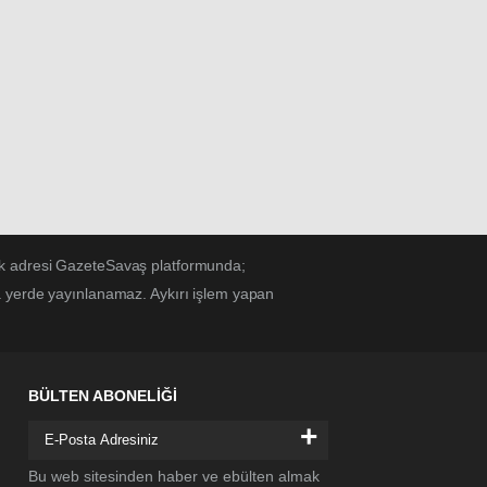
Eskişehir
Gazeteleri
Gaziantep
Gazeteleri
Giresun
Gazeteleri
Gümüşhane
Gazeteleri
Hakkâri
Gazeteleri
Hatay
Gazeteleri
ek adresi GazeteSavaş platformunda;
Isparta
Gazeteleri
a yerde yayınlanamaz. Aykırı işlem yapan
Mersin
Gazeteleri
İstanbul
Gazeteleri
BÜLTEN ABONELİĞİ
İzmir
Gazeteleri
+
Kars
Gazeteleri
Bu web sitesinden haber ve ebülten almak