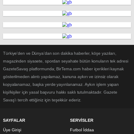
Türkiye'den ve Dünya’dan son dakika haberler, köşe yazıları,
magazinden siyasete, spordan seyahate bütün konuların tek adresi
GazeteSavaş platformunda; BirTema.com haber içerikleri kaynak
gösterilmeden alıntı yapılamaz, kanuna aykırı ve izinsiz olarak
kopyalanamaz, başka yerde yayınlanamaz. Aykırı işlem yapan
kişi/kişiler için yasal başvuru hakkı saklı tutulmaktadır. Gazete
Savaş'ı tercih ettiğiniz için teşekkür ederiz.
SAYFALAR
SERVİSLER
Üye Girişi
Futbol İddaa