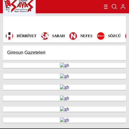
HÜRRİYET
SABAH
NEFES
SÖZCÜ