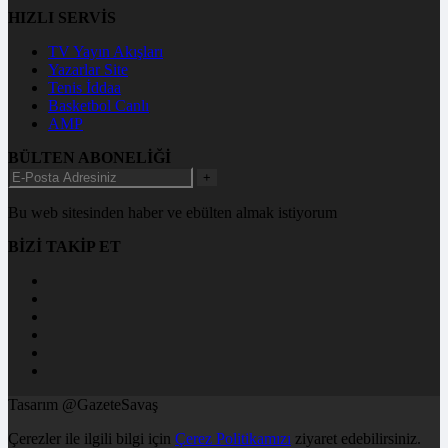
HIZLI SERVİS
TV Yayın Akışları
Yazarlar Site
Tenis İddaa
Basketbol Canlı
AMP
BÜLTEN ABONELİĞİ
+
Bu web sitesinden haber ve ebülten almak istiyorum
BİZİ TAKİP ET
Tasarım @GazeteSavaş
Çerezler ile ilgili bilgi için
Çerez Politikamızı
ziyaret edebilirsiniz.