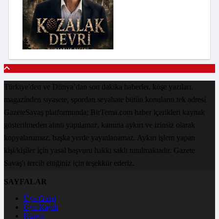
Türkiye'den ve Dünya’dan son dakika haberler, köşe yazıları,
magazinden siyasete, spordan seyahate bütün konuların tek adresi
GazeteSavaş platformunda; BirTema.com haber içerikleri kaynak
gösterilmeden alıntı yapılamaz, kanuna aykırı ve izinsiz olarak
kopyalanamaz, başka yerde yayınlanamaz. Aykırı işlem yapan
kişi/kişiler için yasal başvuru hakkı saklı tutulmaktadır. Gazete
Savaş'ı tercih ettiğiniz için teşekkür ederiz.
SAYFALAR
Üye Girişi
Üye Kaydı
Künye