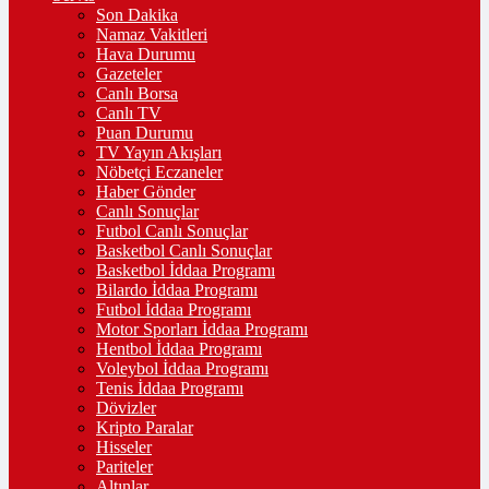
Son Dakika
Namaz Vakitleri
Hava Durumu
Gazeteler
Canlı Borsa
Canlı TV
Puan Durumu
TV Yayın Akışları
Nöbetçi Eczaneler
Haber Gönder
Canlı Sonuçlar
Futbol Canlı Sonuçlar
Basketbol Canlı Sonuçlar
Basketbol İddaa Programı
Bilardo İddaa Programı
Futbol İddaa Programı
Motor Sporları İddaa Programı
Hentbol İddaa Programı
Voleybol İddaa Programı
Tenis İddaa Programı
Dövizler
Kripto Paralar
Hisseler
Pariteler
Altınlar