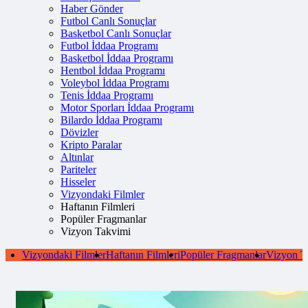
Haber Gönder
Futbol Canlı Sonuçlar
Basketbol Canlı Sonuçlar
Futbol İddaa Programı
Basketbol İddaa Programı
Hentbol İddaa Programı
Voleybol İddaa Programı
Tenis İddaa Programı
Motor Sporları İddaa Programı
Bilardo İddaa Programı
Dövizler
Kripto Paralar
Altınlar
Pariteler
Hisseler
Vizyondaki Filmler
Haftanın Filmleri
Popüler Fragmanlar
Vizyon Takvimi
Vizyondaki Filmler
Haftanın Filmleri
Popüler Fragmanlar
Vizyon T