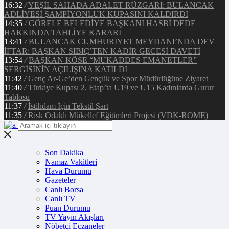
16:32
/
YEŞİL SAHADA ADALET RÜZGARI: BULANCAK
ADLİYESİ ŞAMPİYONLUK KUPASINI KALDIRDI
14:35
/
GÖRELE BELEDİYE BAŞKANI HASBİ DEDE
HAKKINDA TAHLİYE KARARI
13:41
/
BULANCAK CUMHURİYET MEYDANI’NDA DEV
İFTAR: BAŞKAN SIBIÇ’TEN KADİR GECESİ DAVETİ
13:54
/
BAŞKAN KÖSE “MUKADDES EMANETLER”
SERGİSİNİN AÇILIŞINA KATILDI
11:42
/
Genç Ar-Ge’den Gençlik ve Spor Müdürlüğüne Ziyaret
11:40
/
Türkiye Kupası 2. Etap’ta U19 ve U15 Kadınlarda Gurur
Tablosu
11:37
/
İstihdam İçin Tekstil Şart
11:35
/
Risk Odaklı Mükellef Eğitimleri Projesi (VDK-ROME)
Son Dakika
Namaz Vakitleri
Hava Durumu
Gazeteler
Canlı Borsa
Canlı TV
Puan Durumu
TV Yayın Akışları
Nöbetçi Eczaneler