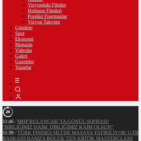
Vizyondaki Filmler
Haftanın Filmleri
Popüler Fragmanlar
Vizyon Takvimi
Gündem
Spor
Ekonomi
Magazin
Videolar
Galeri
Gazeteler
Yazarlar
11:46
/
MHP BULANCAK’TA GÖNÜL SOFRASI:
“BİRLİĞİMİZ DAİM, DİRLİĞİMİZ KAİM OLSUN”
11:39
/
TÜRK FINDIĞI ŞİLİ’DE MASAYA YATIRILIYOR: GTB
BAŞKANI HAMZA BÖLÜK’TEN KRİTİK MASTERCLASS